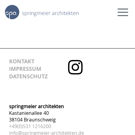
news
projekte
bildung.forschung
kultur.freizeit
KONTAKT
arbeit
IMPRESSUM
wohnen.städtebau
DATENSCHUTZ
wir
team
über uns
springmeier architekten
kontakt
Kastanienallee 40
38104 Braunschweig
+49(0)531 1216200
info@springmeier-architekten.de