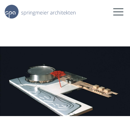
news
projekte
bildung.forschung
kultur.freizeit
arbeit
wohnen.städtebau
wir
team
über uns
kontakt