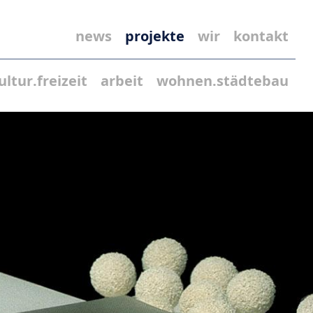
news
projekte
wir
kontakt
ultur.freizeit
arbeit
wohnen.städtebau