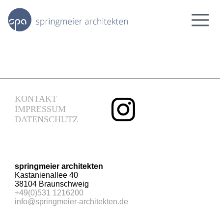
news
projekte
bildung.forschung
kultur.freizeit
KONTAKT
arbeit
IMPRESSUM
DATENSCHUTZ
wohnen.städtebau
wir
team
über uns
springmeier architekten
kontakt
Kastanienallee 40
38104 Braunschweig
+49(0)531 1216200
info@springmeier-architekten.de