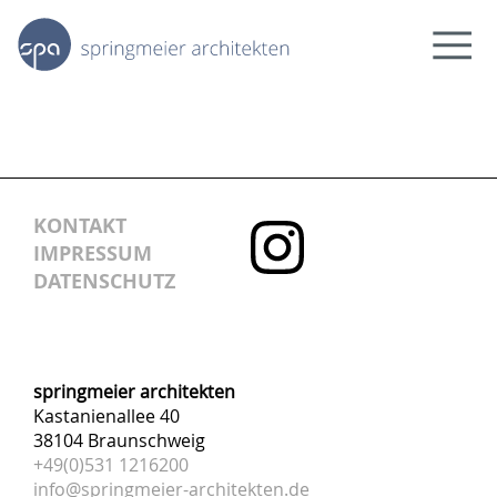
news
projekte
bildung.forschung
kultur.freizeit
KONTAKT
arbeit
IMPRESSUM
wohnen.städtebau
DATENSCHUTZ
wir
team
über uns
springmeier architekten
kontakt
Kastanienallee 40
38104 Braunschweig
+49(0)531 1216200
info@springmeier-architekten.de